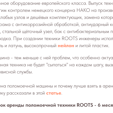
чное оборудование европейского класса. Выпуск те
огим контролем немецкого концерна HAKO на произв
слабых узлов и дешёвых комплектующих, замена котор
 рама с антикоррозийной обработкой, антиударный к
, стальной щёточный узел, бак с антибактериальным 
водка. При создании техники ROOTS инженеры испол
ь и латунь, высокопрочный
нейлон
и литой пластик.
ина - тем меньше с ней проблем, что особенно акту
ная техника не будет "сыпаться" на каждом шагу, выз
рвисной службы.
ена поломоечной машины и почему лучше взять в аре
ку рассказали в этой
статье
.
к аренды поломоечной техники ROOTS - 6 меся