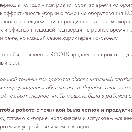
ериод в полгода - как раз тот срок, за время которог
ть эффективность уборки с помощью оборудования R
разность посещаемости, периодичность форс-мажорны
х и офисных площадей подтвердят: в разное время п
и реже, но каждый сезон характерен по-своему.
, что обычно клиенты ROOTS продлевают срок аренд
ый срок.
оечной техники понадобится обеспечительный платёж
й непредвиденных обстоятельств. Вернём залог по о
й техники: главное, чтобы машина была в рабочем с
чтобы работа с техникой была лёгкой и продукти
у, готовую к уборке: налаживаем и запускаем машину
аться в устройстве и комплектации.