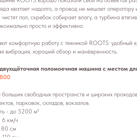
ашины ROOTS хорошо показали себя на объектах ра
яда хватает надолго, а провод не мешает оператору 
 чистят пол, скребок собирает влагу, а турбина втяг
аксимально просто и эффективно.
ют комфортную работу с техникой ROOTS: удобный х
я вибрация, хороший обзор и манёвренность.
двухщёточная поломоечная машина с местом дл
 800
и больших свободных пространств и широких проходо
ктов, парковок, складов, вокзалов.
ь - до 5200 м²
 6 км/ч
 80 см