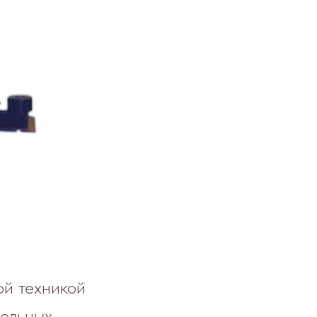
й техникой
польных