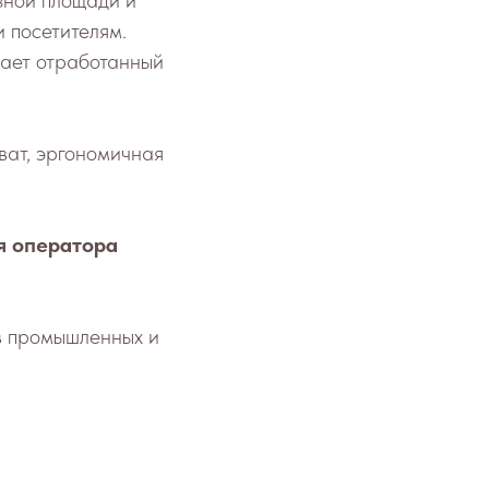
зной площади и
и посетителям.
ивает отработанный
ват, эргономичная
я оператора
в промышленных и