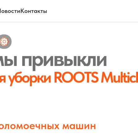
овости
Контакты
о
мы привыкли
 уборки ROOTS Multicl
оломоечных машин