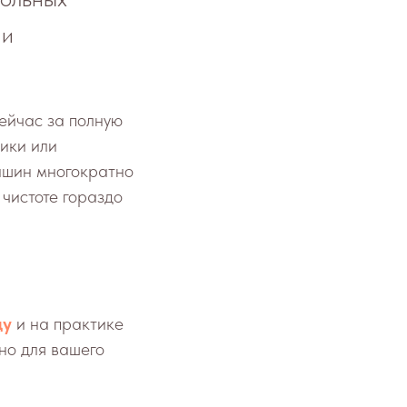
 и
сейчас за полную
ики или
машин многократно
 чистоте гораздо
ду
и на практике
но для вашего