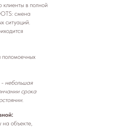
о клиенты в полной
OOTS: смена
х ситуаций.
риходится
ы поломоечных
 - небольшая
кончании срока
остоянии.
вной:
 на объекте,