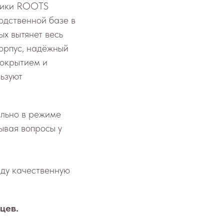
хники ROOTS
одственной базе в
ых вытянет весь
орпус, надёжный
покрытием и
ьзуют
ально в режиме
ывая вопросы у
нду качественную
цев.