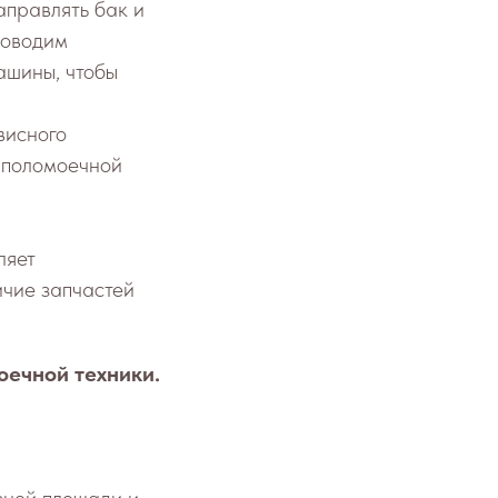
аправлять бак и
роводим
ашины, чтобы
висного
т поломоечной
ляет
ичие запчастей
оечной техники.