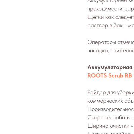
Аккумуляторные м
проходимости: зар
Щётки как следует
раствор в бак - м
Операторы отмеча
посадка, сниженна
Аккумуляторная 
ROOTS Scrub RB
Райдер для уборк
коммерческих объе
Производительност
Скорость работы -
Ширина очистки -