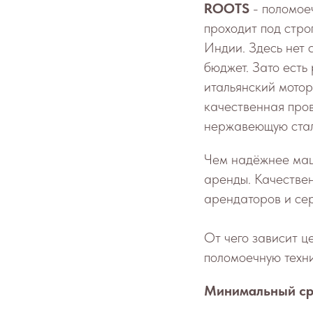
ROOTS
- поломое
проходит под стр
Индии. Здесь нет 
бюджет. Зато есть
итальянский мотор
качественная про
нержавеющую стал
Чем надёжнее маш
аренды. Качествен
арендаторов и се
От чего зависит ц
поломоечную техни
Минимальный сро