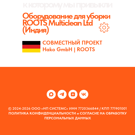
к которому
мы привыкли
Оборудование для уборки
ROOTS Multiclean Ltd
(Индия)
СОВМЕСТНЫЙ ПРОЕКТ
Hako GmbH | ROOTS
© 2024-2026 ООО «НП СИСТЕМС» ИНН 7720366844 / КПП 771901001
ПОЛИТИКА КОНФИДЕНЦИАЛЬНОСТИ
и
СОГЛАСИЕ НА ОБРАБОТКУ
ПЕРСОНАЛЬНЫХ ДАННЫХ