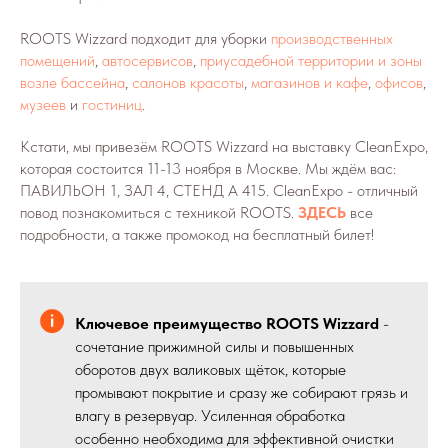
ROOTS Wizzard подходит для уборки
производственных
помещений
,
автосервисов
,
приусадебной территории и зоны
возле бассейна
,
салонов красоты
,
магазинов и кафе
,
офисов
,
музеев
и
гостиниц
.
Кстати, мы привезём ROOTS Wizzard на выставку CleanExpo,
которая состоится 11-13 ноября в Москве. Мы ждём вас:
ПАВИЛЬОН 1, ЗАЛ 4, СТЕНД А 415. CleanExpo - отличный
повод познакомиться с техникой ROOTS.
ЗДЕСЬ
все
подробности, а также промокод на бесплатный билет!
Ключевое преимущество ROOTS Wizzard
-
сочетание прижимной силы и повышенных
оборотов двух валиковых щёток, которые
промывают покрытие и сразу же собирают грязь и
влагу в резервуар. Усиленная обработка
особенно необходима для эффективной очистки