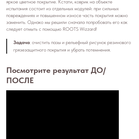
яркое цветное покрытие. Кстати, коврик на объекте
испытания состоит из отдельных модулей: при сильных
повреждениях и повышенном износе часть покрытия можно
заменить. Однако мы решили сначала попробовать его как
следует отмыть с помощью ROOTS Wizzard!
Задача
: очистить пазы и рельефный рисунок резинового
грязезащитного покрытия и убрать потемнения.
Посмотрите результат ДО/
ПОСЛЕ