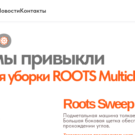
овости
Контакты
о
мы привыкли
 уборки ROOTS Multicl
Roots Sweep
B 70
Подметальная машина толкаемого с тяговы
Большая боковая щетка обеспечивает эффе
прохождении углов.
Теоретическая производительность
Ширина подметания (с боковой метлой)