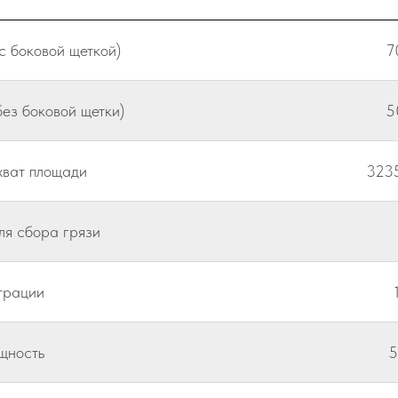
с боковой щеткой)
7
ез боковой щетки)
5
хват площади
3235
ля сбора грязи
трации
щность
5