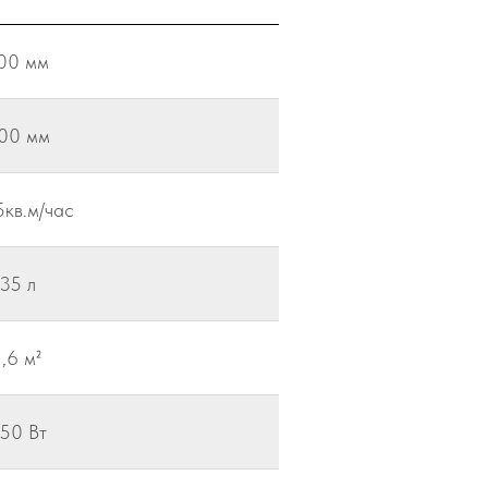
00 мм
00 мм
кв.м/час
35 л
1,6 м²
50 Вт